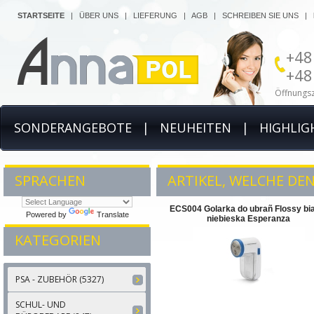
STARTSEITE
|
ÜBER UNS
|
LIEFERUNG
|
AGB
|
SCHREIBEN SIE UNS
|
+48
+48
Öffnungsz
SONDERANGEBOTE
|
NEUHEITEN
|
HIGHLIG
SPRACHEN
ARTIKEL, WELCHE DE
ECS004 Golarka do ubrañ Flossy bia
Powered by
Translate
niebieska Esperanza
KATEGORIEN
PSA - ZUBEHÖR (5327)
SCHUL- UND