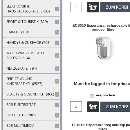
ELEKTRONIK &
HAUSHALTSGERÄTE (3405)
SPORT & TOURISTIK (829)
ECS010 Esperanza rechargeable li
remover fibre
CAR-HIFI (1045)
HANDYS & ZUBEHÖR (768)
WYKRYWACZE METALI I
AKCESORIA (4)
NETZGERÄTE (794)
SPIELZEUG UND
KINDERARTIKEL (8527)
Must be logged in for prices
BEAUTY & GESUNDHEIT (466)
B2B ELEKTRIZITÄT
B2B ELECTRONICS
B2B MULTIMEDIA
EF101K Esperanza frog anti-slip pa
black