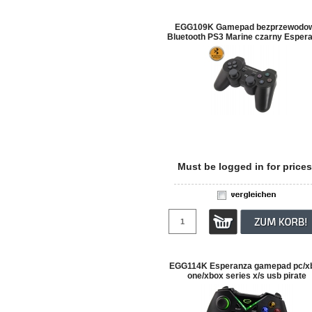
EGG109K Gamepad bezprzewodo
Bluetooth PS3 Marine czarny Esper
Must be logged in for prices
EGG114K Esperanza gamepad pc/x
one/xbox series x/s usb pirate