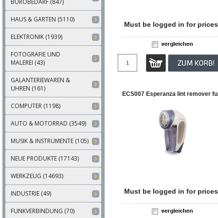
BÜROBEDARF (847)
HAUS & GARTEN (5110)
Must be logged in for prices
ELEKTRONIK (1939)
FOTOGRAFIE UND
MALEREI (43)
GALANTERIEWAREN &
UHREN (161)
ECS007 Esperanza lint remover fu
COMPUTER (1198)
AUTO & MOTORRAD (3549)
MUSIK & INSTRUMENTE (105)
NEUE PRODUKTE (17143)
WERKZEUG (14693)
Must be logged in for prices
INDUSTRIE (49)
FUNKVERBINDUNG (70)