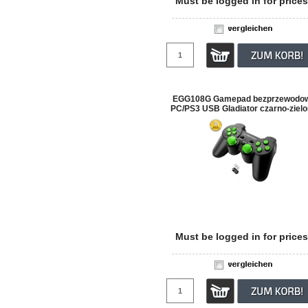
Must be logged in for prices
EGG108G Gamepad bezprzewodo
PC/PS3 USB Gladiator czarno-ziel
Must be logged in for prices