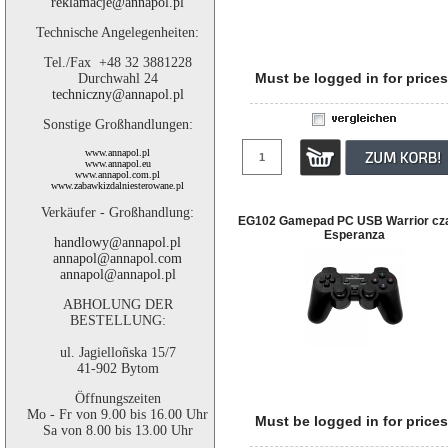
reklamacje@annapol.pl
Technische Angelegenheiten:
Tel./Fax +48 32 3881228
Must be logged in for prices
Durchwahl 24
techniczny@annapol.pl
Sonstige Großhandlungen:
www.annapol.pl
www.annapol.eu
www.annapol.com.pl
www.zabawkizdalniesterowane.pl
Verkäufer - Großhandlung:
EG102 Gamepad PC USB Warrior cz
Esperanza
handlowy@annapol.pl
annapol@annapol.com
annapol@annapol.pl
ABHOLUNG DER
BESTELLUNG:
ul. Jagielloñska 15/7
41-902 Bytom
Öffnungszeiten
Mo - Fr von 9.00 bis 16.00 Uhr
Must be logged in for prices
Sa von 8.00 bis 13.00 Uhr