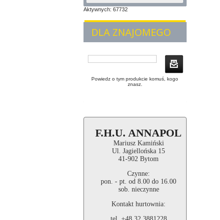
Aktywnych: 67732
DLA ZNAJOMEGO
Powiedz o tym produkcie komuś, kogo
znasz.
F.H.U. ANNAPOL
Mariusz Kamiński
Ul. Jagiellońska 15
41-902 Bytom
Czynne:
pon. - pt. od 8.00 do 16.00
sob. nieczynne
Kontakt hurtownia:
tel. +48 32 3881228