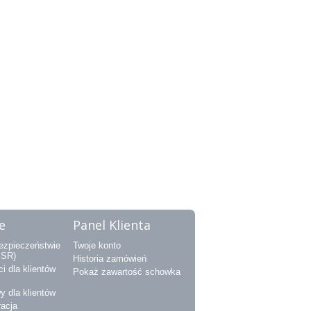
e
Panel Klienta
bezpieczeństwie
Twoje konto
PSR)
Historia zamówień
i dla klientów
Pokaż zawartość schowka
y dla klientów
racja