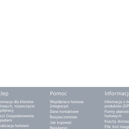
klep
Pomoc
Informacj
ormacje dla klientów
Współpraca hurtowa
Informacja o 
rtowych, rozpoczęcie
(integracje)
produktów (G
półpracy
Dane kontaktowe
Formy płatnośc
szt Gospodarowania
hurtowych
Bezpieczeństwo
padami
Koszty dostaw
Jak kupować
kalizacja hurtowni
Plik Xml Integ
Regulamin