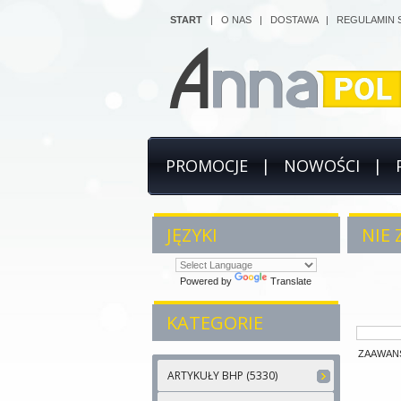
START
|
O NAS
|
DOSTAWA
|
REGULAMIN 
PROMOCJE
|
NOWOŚCI
|
JĘZYKI
NIE
Powered by
Translate
KATEGORIE
ZAAWAN
ARTYKUŁY BHP (5330)