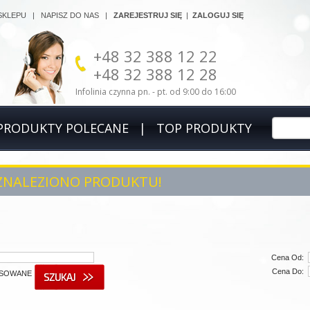
SKLEPU
|
NAPISZ DO NAS
|
ZAREJESTRUJ SIĘ
|
ZALOGUJ SIĘ
+48 32 388 12 22
+48 32 388 12 28
Infolinia czynna pn. - pt. od 9:00 do 16:00
PRODUKTY POLECANE
|
TOP PRODUKTY
 ZNALEZIONO PRODUKTU!
Cena Od:
Cena Do:
SOWANE