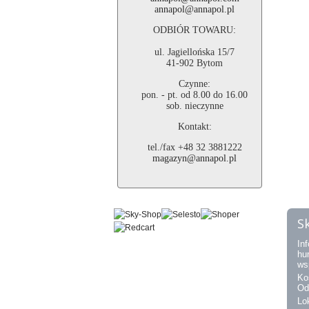
annapol@annapol.pl
ODBIÓR TOWARU:
ul. Jagiellońska 15/7
41-902 Bytom
Czynne:
pon. - pt. od 8.00 do 16.00
sob. nieczynne
Kontakt:
tel./fax +48 32 3881222
magazyn@annapol.pl
S
Inf
hu
ws
Ko
Od
Lo