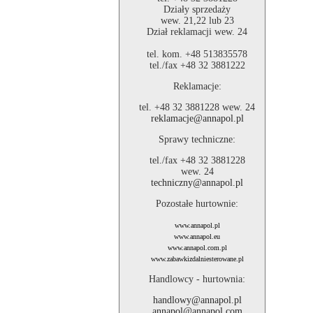
Działy sprzedaży
wew. 21,22 lub 23
Dział reklamacji wew. 24
tel. kom. +48 513835578
tel./fax +48 32 3881222
Reklamacje:
tel. +48 32 3881228 wew. 24
reklamacje@annapol.pl
Sprawy techniczne:
tel./fax +48 32 3881228
wew. 24
techniczny@annapol.pl
Pozostałe hurtownie:
www.annapol.pl
www.annapol.eu
www.annapol.com.pl
www.zabawkizdalniesterowane.pl
Handlowcy - hurtownia:
handlowy@annapol.pl
annapol@annapol.com