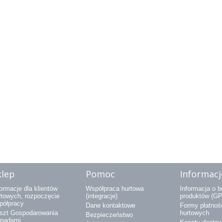
klep
Pomoc
Informacj
ormacje dla klientów
Współpraca hurtowa
Informacja o 
rtowych, rozpoczęcie
(integracje)
produktów (G
półpracy
Dane kontaktowe
Formy płatnośc
szt Gospodarowania
hurtowych
Bezpieczeństwo
padami