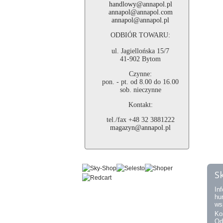
handlowy@annapol.pl
annapol@annapol.com
annapol@annapol.pl
ODBIÓR TOWARU:
ul. Jagiellońska 15/7
41-902 Bytom
Czynne:
pon. - pt. od 8.00 do 16.00
sob. nieczynne
Kontakt:
tel./fax +48 32 3881222
magazyn@annapol.pl
S
Inf
hu
ws
Ko
Od