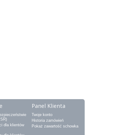
e
Panel Klienta
bezpieczeństwie
Twoje konto
PSR)
Historia zamówień
i dla klientów
Pokaż zawartość schowka