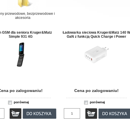
ony przewodowe, bezprzewodowe i
akcesoria
on GSM dla seniora Kruger&Matz
Ładowarka sieciowa Kruger&Matz 140 
Simple 931 4G
GaN z funkcją Quick Charge i Power
Delivery
Cena po zalogowaniu!
Cena po zalogowaniu!