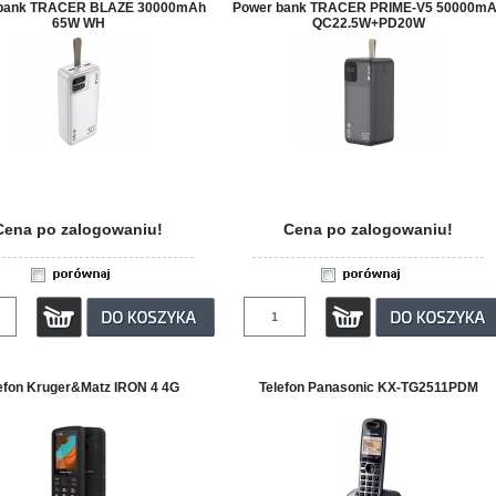
bank TRACER BLAZE 30000mAh
Power bank TRACER PRIME-V5 50000m
65W WH
QC22.5W+PD20W
Cena po zalogowaniu!
Cena po zalogowaniu!
efon Kruger&Matz IRON 4 4G
Telefon Panasonic KX-TG2511PDM