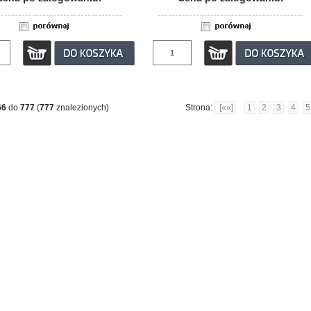
66
do
777
(
777
znalezionych)
Strona:
[««]
1
2
3
4
5