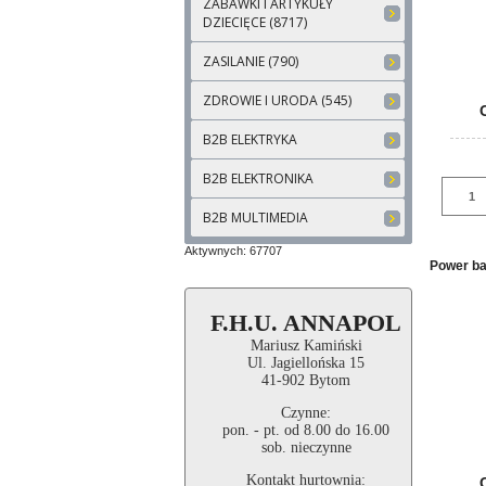
ZABAWKI I ARTYKUŁY
DZIECIĘCE (8717)
ZASILANIE (790)
ZDROWIE I URODA (545)
B2B ELEKTRYKA
B2B ELEKTRONIKA
B2B MULTIMEDIA
Aktywnych: 67707
Power b
F.H.U. ANNAPOL
Mariusz Kamiński
Ul. Jagiellońska 15
41-902 Bytom
Czynne:
pon. - pt. od 8.00 do 16.00
sob. nieczynne
Kontakt hurtownia: