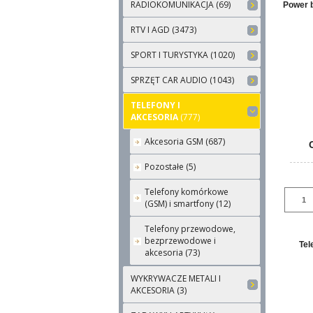
RADIOKOMUNIKACJA (69)
Power 
RTV I AGD (3473)
SPORT I TURYSTYKA (1020)
SPRZĘT CAR AUDIO (1043)
TELEFONY I
AKCESORIA
(777)
Akcesoria GSM (687)
Pozostałe (5)
Telefony komórkowe
(GSM) i smartfony (12)
Telefony przewodowe,
bezprzewodowe i
Tel
akcesoria (73)
WYKRYWACZE METALI I
AKCESORIA (3)