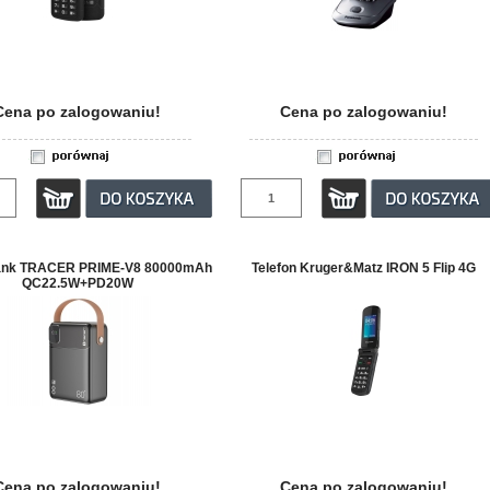
Cena po zalogowaniu!
Cena po zalogowaniu!
ank TRACER PRIME-V8 80000mAh
Telefon Kruger&Matz IRON 5 Flip 4G
QC22.5W+PD20W
Cena po zalogowaniu!
Cena po zalogowaniu!