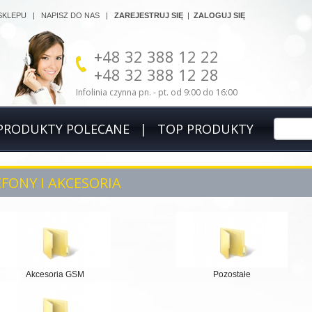
SKLEPU
|
NAPISZ DO NAS
|
ZAREJESTRUJ SIĘ
|
ZALOGUJ SIĘ
+48 32 388 12 22
+48 32 388 12 28
Infolinia czynna pn. - pt. od 9:00 do 16:00
PRODUKTY POLECANE
|
TOP PRODUKTY
FONY I AKCESORIA
Akcesoria GSM
Pozostałe