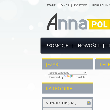
START
|
O NAS
|
DOSTAWA
|
REGULAMIN 
PROMOCJE
|
NOWOŚCI
|
JĘZYKI
TELE
Powered by
Translate
KATEGORIE
ARTYKUŁY BHP (5328)