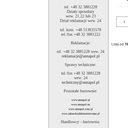
tel. +48 32 3881228
Działy sprzedaży
wew. 21,22 lub 23
Dział reklamacji wew. 24
tel. kom. +48 513835578
tel./fax +48 32 3881222
Reklamacje:
Lista od
7
tel. +48 32 3881228 wew. 24
reklamacje@annapol.pl
Sprawy techniczne:
tel./fax +48 32 3881228
wew. 24
techniczny@annapol.pl
Pozostałe hurtownie:
www.annapol.pl
www.annapol.eu
www.annapol.com.pl
www.zabawkizdalniesterowane.pl
Handlowcy - hurtownia: