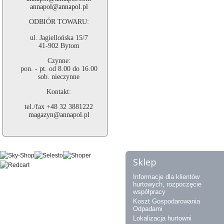
annapol@annapol.pl
ODBIÓR TOWARU:
ul. Jagiellońska 15/7
41-902 Bytom
Czynne:
pon. - pt. od 8.00 do 16.00
sob. nieczynne
Kontakt:
tel./fax +48 32 3881222
magazyn@annapol.pl
Sklep
Informacje dla klientów
hurtowych, rozpoczęcie
współpracy
Koszt Gospodarowania
Odpadami
Lokalizacja hurtowni