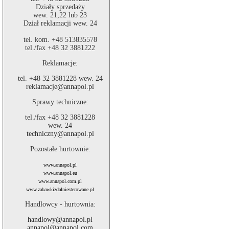
Działy sprzedaży
wew. 21,22 lub 23
Dział reklamacji wew. 24
tel. kom. +48 513835578
tel./fax +48 32 3881222
Reklamacje:
tel. +48 32 3881228 wew. 24
reklamacje@annapol.pl
Sprawy techniczne:
tel./fax +48 32 3881228
wew. 24
techniczny@annapol.pl
Pozostałe hurtownie:
www.annapol.pl
www.annapol.eu
www.annapol.com.pl
www.zabawkizdalniesterowane.pl
Handlowcy - hurtownia:
handlowy@annapol.pl
annapol@annapol.com