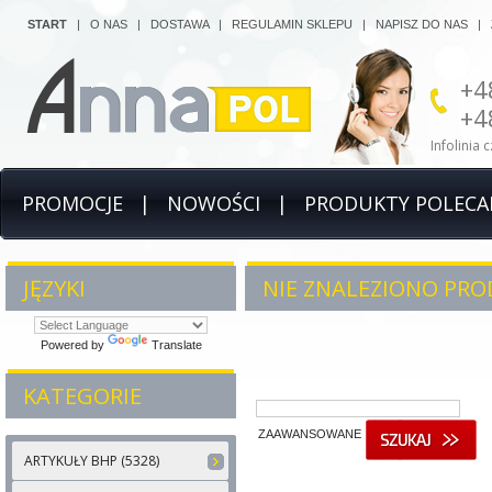
START
|
O NAS
|
DOSTAWA
|
REGULAMIN SKLEPU
|
NAPISZ DO NAS
|
+4
+4
Infolinia 
PROMOCJE
|
NOWOŚCI
|
PRODUKTY POLECA
JĘZYKI
NIE ZNALEZIONO PRO
Powered by
Translate
KATEGORIE
ZAAWANSOWANE
ARTYKUŁY BHP (5328)