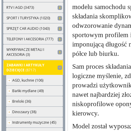
modelu samochodu sp
RTV I AGD (3473)
składania skomplikow
SPORT I TURYSTYKA (1020)
odwzorowanie dynami
SPRZĘT CAR AUDIO (1043)
sportowym profilem 
TELEFONY I AKCESORIA (777)
imponującą długość ni
WYKRYWACZE METALI I
półce lub biurku.
AKCESORIA (3)
ZABAWKI I ARTYKUŁY
Sam proces składania
DZIECIĘCE
(8717)
logiczne myślenie, z
AGD, kuchnie (106)
prowadzi użytkownik
Bańki mydlane (49)
nawet najbardziej zło
Breloki (36)
niskoprofilowe opony
Dinozaury (38)
kierowcy.
Instrumenty muzyczne (45)
Model został wyposa