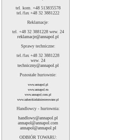
tel. kom. +48 513835578
tel./fax +48 32 3881222
Reklamacje:
tel. +48 32 3881228 wew. 24
reklamacje@annapol.pl
Sprawy techniczne:
tel./fax +48 32 3881228
wew. 24
techniczny@annapol.pl
Pozostałe hurtownie:
www.annapol.pl
www.annapol.eu
www.annapol.com.pl
www.zabawkizdalniesterowane.pl
Handlowcy - hurtownia:
handlowy@annapol.pl
annapol@annapol.com
annapol@annapol.pl
ODBIÓR TOWARU: