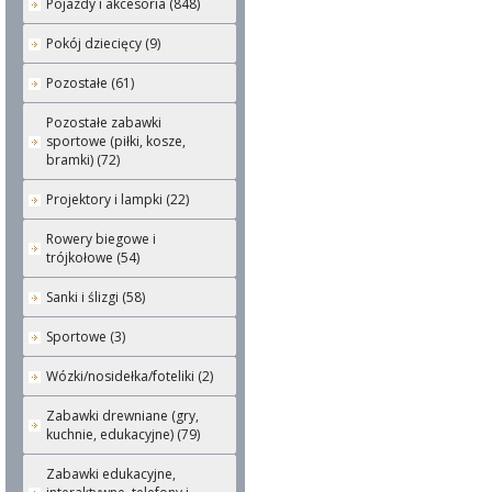
Pojazdy i akcesoria (848)
Pokój dziecięcy (9)
Pozostałe (61)
Pozostałe zabawki
sportowe (piłki, kosze,
bramki) (72)
Projektory i lampki (22)
Rowery biegowe i
trójkołowe (54)
Sanki i ślizgi (58)
Sportowe (3)
Wózki/nosidełka/foteliki (2)
Zabawki drewniane (gry,
kuchnie, edukacyjne) (79)
Zabawki edukacyjne,