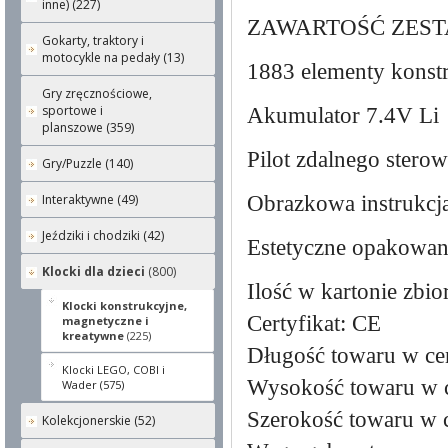
inne) (227)
ZAWARTOŚĆ ZEST
Gokarty, traktory i
motocykle na pedały (13)
1883 elementy konst
Gry zręcznościowe,
sportowe i
Akumulator 7.4V Li
planszowe (359)
Pilot zdalnego sterow
Gry/Puzzle (140)
Obrazkowa instrukcj
Interaktywne (49)
Jeździki i chodziki (42)
Estetyczne opakowani
Klocki dla dzieci
(800)
Ilość w kartonie zbi
Klocki konstrukcyjne,
Certyfikat: CE
magnetyczne i
kreatywne
(225)
Długość towaru w ce
Klocki LEGO, COBI i
Wysokość towaru w c
Wader (575)
Szerokość towaru w 
Kolekcjonerskie (52)