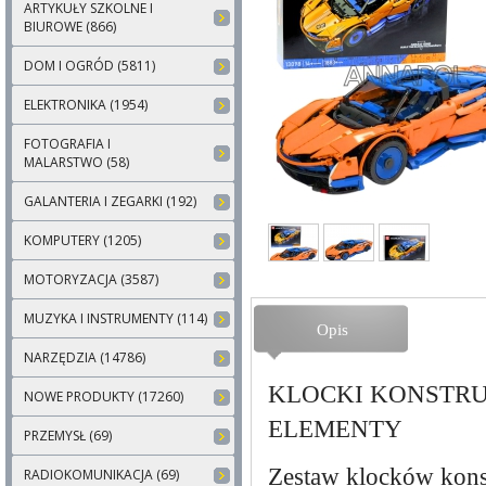
ARTYKUŁY SZKOLNE I
BIUROWE (866)
DOM I OGRÓD (5811)
ELEKTRONIKA (1954)
FOTOGRAFIA I
MALARSTWO (58)
GALANTERIA I ZEGARKI (192)
KOMPUTERY (1205)
MOTORYZACJA (3587)
MUZYKA I INSTRUMENTY (114)
Opis
NARZĘDZIA (14786)
KLOCKI KONSTRU
NOWE PRODUKTY (17260)
ELEMENTY
PRZEMYSŁ (69)
Zestaw klocków kon
RADIOKOMUNIKACJA (69)