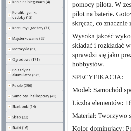
Konie na biegunach (4)
pomocy pilota. W zest
Koraliki, gumki,
pilot na baterie. Go
ozdoby (13)
skręcać, co znacznie 
Kostiumy i gadżety (71)
Wysoka jakość wykona
Majsterkowanie (95)
składać i rozkładać w
Motocykle (61)
sprawdzi się jako pre
Ogrodowe (171)
hobbystów.
Pojazdy na
akumulator (675)
SPECYFIKACJA:
Puzzle (296)
Model: Samochód spo
Samoloty i helikoptery (41)
Liczba elementów: 1
Skarbonki (14)
Materiał: Tworzywo s
Sklep (22)
Kolor dominujący: P
Statki (16)