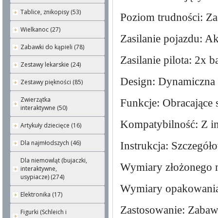
Tablice, znikopisy (53)
Poziom trudności: 
Wielkanoc (27)
Zasilanie pojazdu: A
Zabawki do kąpieli (78)
Zasilanie pilota: 2x 
Zestawy lekarskie (24)
Design: Dynamiczna 
Zestawy piękności (85)
Zwierzątka
Funkcje: Obracające 
interaktywne (50)
Kompatybilność: Z i
Artykuły dziecięce (16)
Dla najmłodszych (46)
Instrukcja: Szczegó
Dla niemowląt (bujaczki,
Wymiary złożonego m
interaktywne,
usypiacze) (274)
Wymiary opakowania:
Elektronika (17)
Zastosowanie: Zabawa
Figurki (Schleich i