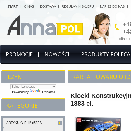
START
|
O NAS
|
DOSTAWA
|
REGULAMIN SKLEPU
|
NAPISZ DO NAS
|
+4
+4
Infolinia 
PROMOCJE
|
NOWOŚCI
|
PRODUKTY POLECA
JĘZYKI
KARTA TOWARU O ID:
Powered by
Translate
Klocki Konstrukcy
1883 el.
KATEGORIE
ARTYKUŁY BHP (5328)