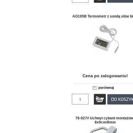
AG195B Termometr z sondą xline bi
Cena po zalogowaniu!
76-927# Uchwyt cybant montażo
6x9cm/8mm