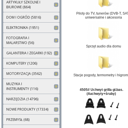
ARTYKUŁY SZKOLNE I
BIUROWE (864)
Piloty do TV, tunerów (DVB-T, SAT
DOM I OGRÓD (5816)
uniwersalne i akcesoria
ELEKTRONIKA (1951)
FOTOGRAFIA I
MALARSTWO (56)
Sprzęt audio dla domu
GALANTERIA I ZEGARKI (192)
KOMPUTERY (1206)
MOTORYZACJA (3562)
Stacje pogody, termometry i higrom
MUZYKA I
INSTRUMENTY (116)
4505# Uchwyt grilla gł.bas.
(4uchwyty+śruby)
NARZĘDZIA (14796)
NOWE PRODUKTY (17334)
PRZEMYSŁ (68)