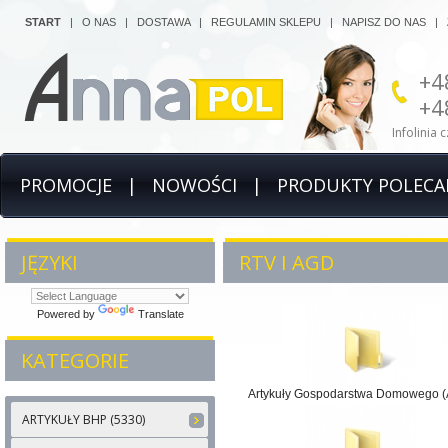
START
|
O NAS
|
DOSTAWA
|
REGULAMIN SKLEPU
|
NAPISZ DO NAS
|
+4
+4
Infolinia 
PROMOCJE
|
NOWOŚCI
|
PRODUKTY POLECA
JĘZYKI
RTV I AGD
Powered by
Translate
KATEGORIE
Artykuły Gospodarstwa Domowego 
ARTYKUŁY BHP (5330)