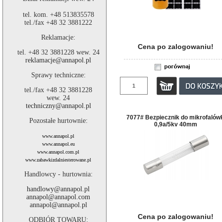
tel. kom. +48 513835578
tel./fax +48 32 3881222
Reklamacje:
Cena po zalogowaniu!
tel. +48 32 3881228 wew. 24
reklamacje@annapol.pl
Sprawy techniczne:
tel./fax +48 32 3881228
wew. 24
techniczny@annapol.pl
7077# Bezpiecznik do mikrofalów
Pozostałe hurtownie:
0,9a/5kv 40mm
www.annapol.pl
www.annapol.eu
www.annapol.com.pl
www.zabawkizdalniesterowane.pl
Handlowcy - hurtownia:
handlowy@annapol.pl
annapol@annapol.com
annapol@annapol.pl
Cena po zalogowaniu!
ODBIÓR TOWARU: