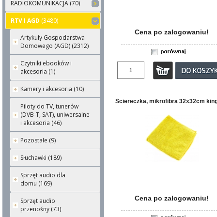
RADIOKOMUNIKACJA (70)
RTV I AGD
(3480)
Cena po zalogowaniu!
Artykuły Gospodarstwa
Domowego (AGD) (2312)
Czytniki ebooków i
akcesoria (1)
Kamery i akcesoria (10)
Ściereczka, mikrofibra 32x32cm king
Piloty do TV, tunerów
(DVB-T, SAT), uniwersalne
i akcesoria (46)
Pozostałe (9)
Słuchawki (189)
Sprzęt audio dla
domu (169)
Cena po zalogowaniu!
Sprzęt audio
przenośny (73)