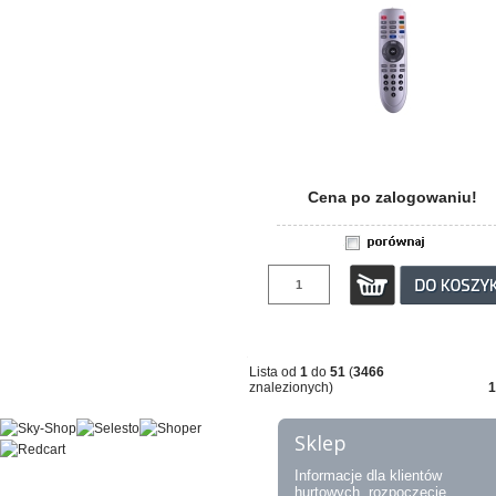
Cena po zalogowaniu!
Lista od
1
do
51
(
3466
znalezionych)
1
Sklep
Informacje dla klientów
hurtowych, rozpoczęcie