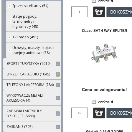
Sprzęt satelitarny (54)
Stacje pogody,
termometry i
higrometry (48)
Złącze SAT 4 WAY SPLITER
TV i Video (491)
Uchwyty, maszty, stojaki i
obejmy antenowe (78)
SPORT I TURYSTYKA (1019)
SPRZĘT CAR AUDIO (1045)
TELEFONY I AKCESORIA (784)
Cena po zalogowaniu!
WYKRYWACZE METALI I
AKCESORIA (4)
ZABAWKI I ARTYKUŁY
DZIECIĘCE (8689)
ZASILANIE (797)
Głośnik 0.25W-2 YD50