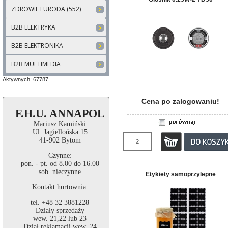
ZDROWIE I URODA (552)
B2B ELEKTRYKA
B2B ELEKTRONIKA
B2B MULTIMEDIA
Aktywnych: 67787
Cena po zalogowaniu!
F.H.U. ANNAPOL
Mariusz Kamiński
Ul. Jagiellońska 15
41-902 Bytom
Czynne:
pon. - pt. od 8.00 do 16.00
sob. nieczynne
Etykiety samoprzylepne
Kontakt hurtownia:
tel. +48 32 3881228
Działy sprzedaży
wew. 21,22 lub 23
Dział reklamacji wew. 24