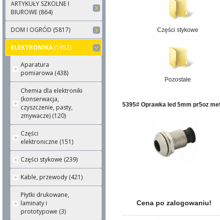
ARTYKUŁY SZKOLNE I
BIUROWE (864)
DOM I OGRÓD (5817)
Części stykowe
ELEKTRONIKA
(1952)
Aparatura
pomiarowa (438)
Pozostałe
Chemia dla elektroniki
(konserwacja,
5395# Oprawka led 5mm pr5oz met
czyszczenie, pasty,
zmywacze) (120)
Części
elektroniczne (151)
Części stykowe (239)
Kable, przewody (421)
Płytki drukowane,
laminaty i
Cena po zalogowaniu!
prototypowe (3)