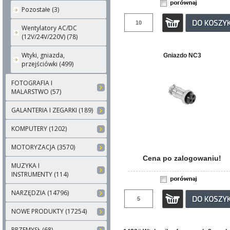
Pozostałe (3)
Wentylatory AC/DC
(12V/24V/220V) (78)
Wtyki, gniazda,
Gniazdo NC3
przejściówki (499)
FOTOGRAFIA I
MALARSTWO (57)
GALANTERIA I ZEGARKI (189)
KOMPUTERY (1202)
MOTORYZACJA (3570)
Cena po zalogowaniu!
MUZYKA I
INSTRUMENTY (114)
NARZĘDZIA (14796)
NOWE PRODUKTY (17254)
PRZEMYSŁ (68)