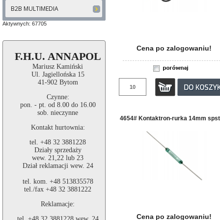
B2B MULTIMEDIA
Aktywnych: 67705
Cena po zalogowaniu!
F.H.U. ANNAPOL
Mariusz Kamiński
Ul. Jagiellońska 15
41-902 Bytom
Czynne:
pon. - pt. od 8.00 do 16.00
sob. nieczynne
4654# Kontaktron-rurka 14mm spst
Kontakt hurtownia:
tel. +48 32 3881228
Działy sprzedaży
wew. 21,22 lub 23
Dział reklamacji wew. 24
tel. kom. +48 513835578
tel./fax +48 32 3881222
Reklamacje:
Cena po zalogowaniu!
tel. +48 32 3881228 wew. 24