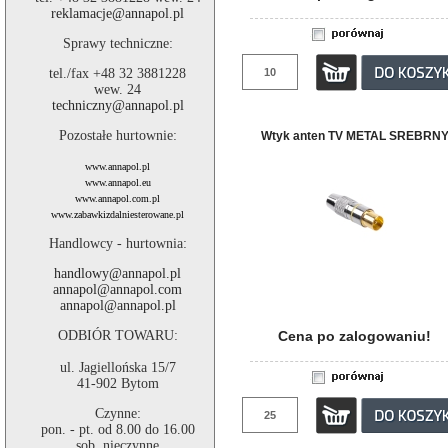
reklamacje@annapol.pl
Sprawy techniczne:
tel./fax +48 32 3881228
wew. 24
techniczny@annapol.pl
Pozostałe hurtownie:
Wtyk anten TV METAL SREBRN
www.annapol.pl
www.annapol.eu
www.annapol.com.pl
www.zabawkizdalniesterowane.pl
Handlowcy - hurtownia:
handlowy@annapol.pl
annapol@annapol.com
annapol@annapol.pl
ODBIÓR TOWARU:
Cena po zalogowaniu!
ul. Jagiellońska 15/7
41-902 Bytom
Czynne:
pon. - pt. od 8.00 do 16.00
sob. nieczynne