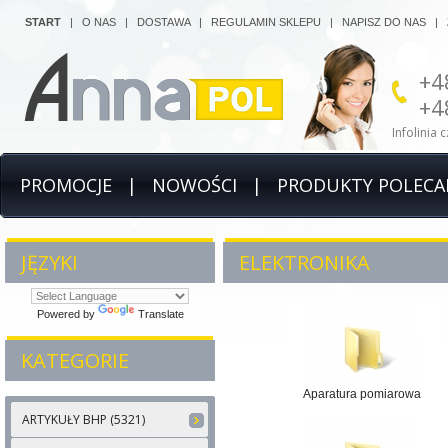
START
|
O NAS
|
DOSTAWA
|
REGULAMIN SKLEPU
|
NAPISZ DO NAS
|
+4
+4
Infolinia 
PROMOCJE
|
NOWOŚCI
|
PRODUKTY POLECA
JĘZYKI
ELEKTRONIKA
Powered by
Translate
KATEGORIE
Aparatura pomiarowa
ARTYKUŁY BHP (5321)