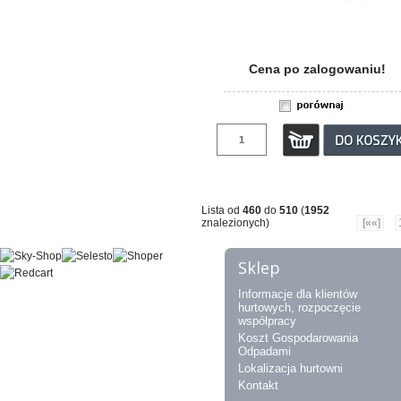
Cena po zalogowaniu!
Lista od
460
do
510
(
1952
znalezionych)
[««]
Sklep
Informacje dla klientów
hurtowych, rozpoczęcie
współpracy
Koszt Gospodarowania
Odpadami
Lokalizacja hurtowni
Kontakt