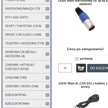
1428# Wtyk mikrofonowy xlr 3p na k
niebieski
RADIOKOMUNIKACJA (70)
RTV I AGD (3471)
SPORT I TURYSTYKA (1018)
SPRZĘT CAR AUDIO (1049)
TELEFONY I AKCESORIA (778)
Cena po zalogowaniu!
WYKRYWACZE METALI I
AKCESORIA (4)
ZABAWKI I ARTYKUŁY
DZIECIĘCE (8720)
ZASILANIE (789)
1263# Wtyk dc 2,5/5,5/11 z kablem 
ZDROWIE I URODA (546)
prosty
B2B ELEKTRYKA
B2B ELEKTRONIKA