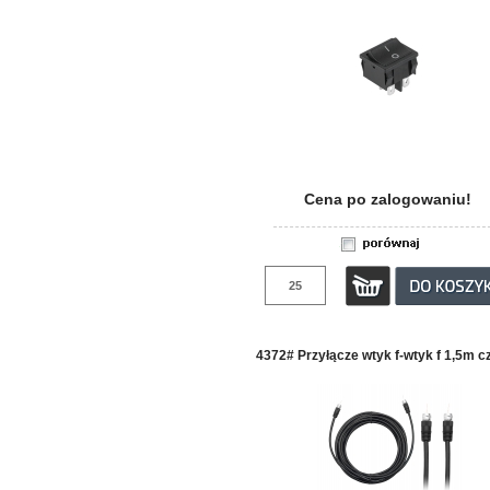
Cena po zalogowaniu!
4372# Przyłącze wtyk f-wtyk f 1,5m c