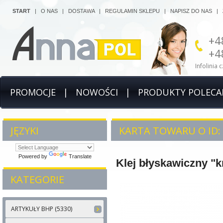
START
|
O NAS
|
DOSTAWA
|
REGULAMIN SKLEPU
|
NAPISZ DO NAS
|
+4
+4
Infolinia 
PROMOCJE
|
NOWOŚCI
|
PRODUKTY POLECA
JĘZYKI
KARTA TOWARU O ID: 
Powered by
Translate
Klej błyskawiczny "k
KATEGORIE
ARTYKUŁY BHP (5330)