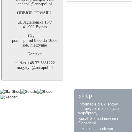
annapol@annapol.pl
ODBIÓR TOWARU:
ul. Jagiellońska 15/7
41-902 Bytom
Czynne:
pon. - pt. od 8.00 do 16.00
sob. nieczynne
Kontakt:
tel./fax +48 32 3881222
magazyn@annapol.pl
Sklep
Informacje dla klientów
hurtowych, rozpoczęcie
współpracy
Koszt Gospodarowania
Odpadami
Lokalizacja hurtowni