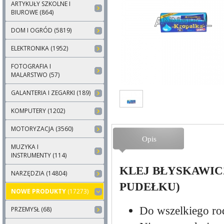
ARTYKUŁY SZKOLNE I
BIUROWE (864)
DOM I OGRÓD (5819)
ELEKTRONIKA (1952)
FOTOGRAFIA I
MALARSTWO (57)
GALANTERIA I ZEGARKI (189)
KOMPUTERY (1202)
MOTORYZACJA (3560)
Opis
MUZYKA I
INSTRUMENTY (114)
KLEJ BŁYSKAWIC
NARZĘDZIA (14804)
PUDEŁKU)
NOWE PRODUKTY
(17273)
Do wszelkiego ro
PRZEMYSŁ (68)