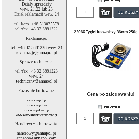
Działy sprzedaży
wew. 21,22 lub 23
Dział reklamacji wew. 24
tel. kom. +48 513835578
tel./fax +48 32 3881222
2306# Tygiel lutowniczy 36mm 250g
Reklamacje:
tel. +48 32 3881228 wew. 24
reklamacje@annapol.pl
Sprawy techniczne:
tel./fax +48 32 3881228
wew. 24
techniczny@annapol.pl
Pozostałe hurtownie:
Cena po zalogowaniu!
www.annapol.pl
www.annapol.eu
www.annapol.com.pl
www.zabawkizdalniesterowane.pl
Handlowcy - hurtownia:
handlowy@annapol.pl
annapol@annapol.com