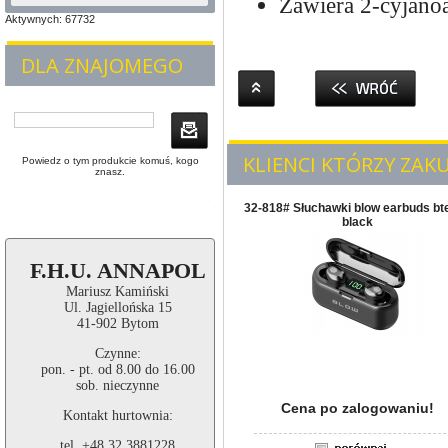
Zawiera 2-cyjanoa
Aktywnych: 67732
DLA ZNAJOMEGO
KLIENCI KTÓRZY ZAKU
Powiedz o tym produkcie komuś, kogo
znasz.
32-818# Słuchawki blow earbuds bt
black
F.H.U. ANNAPOL
Mariusz Kamiński
Ul. Jagiellońska 15
41-902 Bytom
Czynne:
pon. - pt. od 8.00 do 16.00
sob. nieczynne
Cena po zalogowaniu!
Kontakt hurtownia:
tel. +48 32 3881228