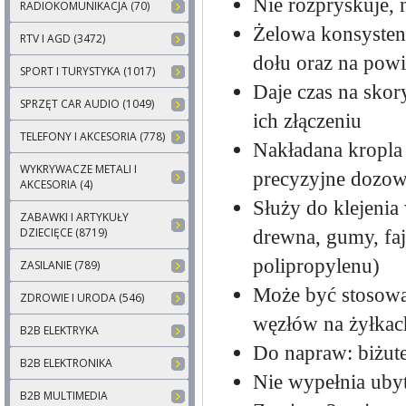
Nie rozpryskuje, n
RADIOKOMUNIKACJA (70)
Żelowa konsystenc
RTV I AGD (3472)
dołu oraz na pow
SPORT I TURYSTYKA (1017)
Daje czas na sko
SPRZĘT CAR AUDIO (1049)
ich złączeniu
TELEFONY I AKCESORIA (778)
Nakładana kropla
WYKRYWACZE METALI I
precyzyjne dozow
AKCESORIA (4)
Służy do klejenia
ZABAWKI I ARTYKUŁY
drewna, gumy, faja
DZIECIĘCE (8719)
polipropylenu)
ZASILANIE (789)
Może być stosowan
ZDROWIE I URODA (546)
węzłów na żyłkac
B2B ELEKTRYKA
Do napraw: biżut
B2B ELEKTRONIKA
Nie wypełnia ub
B2B MULTIMEDIA