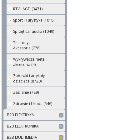
RTV i AGD (3471)
Sport i Turystyka (1018)
Sprzęt car audio (1049)
Telefony i
Akcesoria (778)
Wykrywacze metali i
akcesoria (4)
Zabawki i artykuły
dziecięce (8720)
Zasilanie (789)
Zdrowie i Uroda (546)
B2B ELEKTRYKA
B2B ELEKTRONIKA
B2B MULTIMEDIA