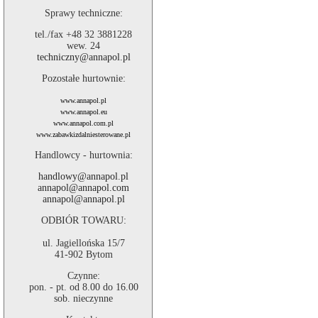
Sprawy techniczne:
tel./fax +48 32 3881228
wew. 24
techniczny@annapol.pl
Pozostałe hurtownie:
www.annapol.pl
www.annapol.eu
www.annapol.com.pl
www.zabawkizdalniesterowane.pl
Handlowcy - hurtownia:
handlowy@annapol.pl
annapol@annapol.com
annapol@annapol.pl
ODBIÓR TOWARU:
ul. Jagiellońska 15/7
41-902 Bytom
Czynne:
pon. - pt. od 8.00 do 16.00
sob. nieczynne