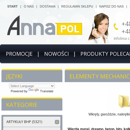
START
|
O NAS
|
DOSTAWA
|
REGULAMIN SKLEPU
|
NAPISZ DO NAS
|
+4
+4
Infolinia 
PROMOCJE
|
NOWOŚCI
|
PRODUKTY POLECA
JĘZYKI
ELEMENTY MECHANIC
Powered by
Translate
KATEGORIE
Wkręty, gwoździe, nakrętki
ARTYKUŁY BHP (5321)
Wiertła metal, drewno, beton, bity, koł