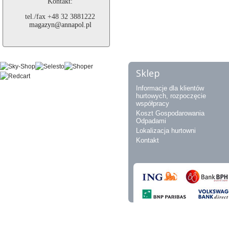
Kontakt:
tel./fax +48 32 3881222
magazyn@annapol.pl
Sklep
Informacje dla klientów
hurtowych, rozpoczęcie
współpracy
Koszt Gospodarowania
Odpadami
Lokalizacja hurtowni
Kontakt