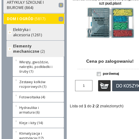
ARTYKUŁY SZKOLNE I
szt pud.plast
BIUROWE (864)
DOM I OGRÓD
(5817)
Elektryka i
akcesoria (1261)
Elementy
mechaniczne
(2)
Cena po zalogowaniu!
Wkręty, gwoździe,
nakrętki, podkładki i
śruby (1)
Zestawy kołków
rozporowych (1)
Fotowoltaika (4)
Lista od
1
do
2
(
2
znalezionych)
Hydraulika i
armatura (6)
Kleje i kity (14)
Klimatyzacja i
wentylacja (17)