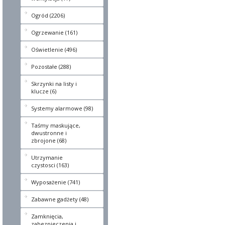
Ogród (2206)
Ogrzewanie (161)
Oświetlenie (496)
Pozostałe (288)
Skrzynki na listy i
klucze (6)
Systemy alarmowe (98)
Taśmy maskujące,
dwustronne i
zbrojone (68)
Utrzymanie
czystosci (163)
Wyposażenie (741)
Zabawne gadżety (48)
Zamknięcia,
zabezpieczenia i