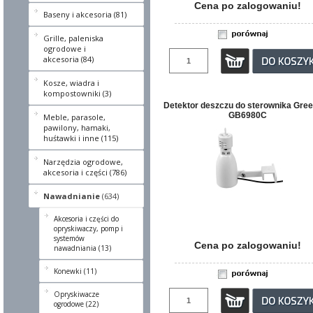
Cena po zalogowaniu!
Baseny i akcesoria (81)
Grille, paleniska
ogrodowe i
akcesoria (84)
Kosze, wiadra i
kompostowniki (3)
Detektor deszczu do sterownika Gree
GB6980C
Meble, parasole,
pawilony, hamaki,
huśtawki i inne (115)
Narzędzia ogrodowe,
akcesoria i części (786)
Nawadnianie
(634)
Akcesoria i części do
opryskiwaczy, pomp i
systemów
Cena po zalogowaniu!
nawadniania (13)
Konewki (11)
Opryskiwacze
ogrodowe (22)