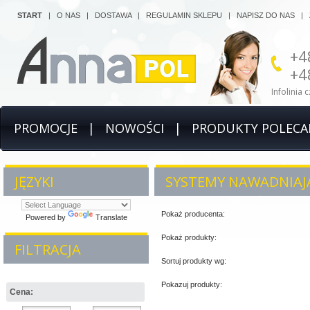
START
|
O NAS
|
DOSTAWA
|
REGULAMIN SKLEPU
|
NAPISZ DO NAS
|
+4
+4
Infolinia 
PROMOCJE
|
NOWOŚCI
|
PRODUKTY POLECA
JĘZYKI
SYSTEMY NAWADNIAJĄC
Pokaż producenta:
Powered by
Translate
Pokaż produkty:
FILTRACJA
Sortuj produkty wg:
Pokazuj produkty:
Cena: