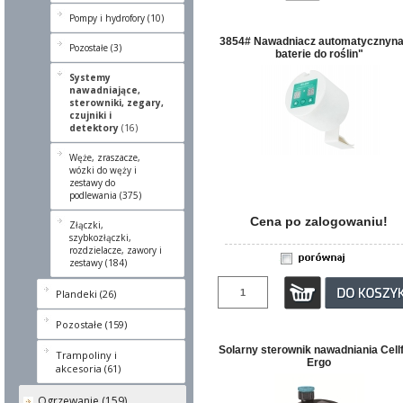
Pompy i hydrofory (10)
3854# Nawadniacz automatycznyna
Pozostałe (3)
baterie do roślin"
Systemy
nawadniające,
sterowniki, zegary,
czujniki i
detektory
(16)
Węże, zraszacze,
wózki do węży i
zestawy do
podlewania (375)
Cena po zalogowaniu!
Złączki,
szybkozłączki,
rozdzielacze, zawory i
zestawy (184)
Plandeki (26)
Pozostałe (159)
Solarny sterownik nawadniania Cell
Trampoliny i
Ergo
akcesoria (61)
Ogrzewanie (159)