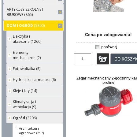
ARTYKUŁY SZKOLNE I
BIUROWE (865)
DOM I OGRÓD
(5800)
Cena po zalogowaniu!
Elektryka i
akcesoria (1260)
Elementy
mechaniczne (2)
Fotowoltaika (5)
Zegar mechaniczny 2-godzinny kar
Hydraulika i armatura (6)
proline
Kleje i kity (14)
Klimatyzacja i
wentylacja (9)
Ogród
(2206)
Architektura
ogrodowa (257)