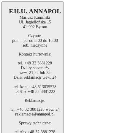
F.H.U. ANNAPOL
Mariusz Kamiński
Ul. Jagiellońska 15
41-902 Bytom
Czynne:
pon. - pt. od 8.00 do 16.00
sob. nieczynne
Kontakt hurtownia:
tel. +48 32 3881228
Działy sprzedaży
wew. 21,22 lub 23
Dział reklamacji wew. 24
tel. kom. +48 513835578
tel./fax +48 32 3881222
Reklamacje:
tel. +48 32 3881228 wew. 24
reklamacje@annapol.pl
Sprawy techniczne:
tel./fax +48 32 3881228