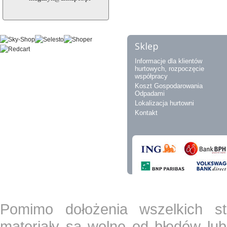
Sklep
Informacje dla klientów
hurtowych, rozpoczęcie
współpracy
Koszt Gospodarowania
Odpadami
Lokalizacja hurtowni
Kontakt
Pomimo dołożenia wszelkich st
materiały są wolne od błędów lub