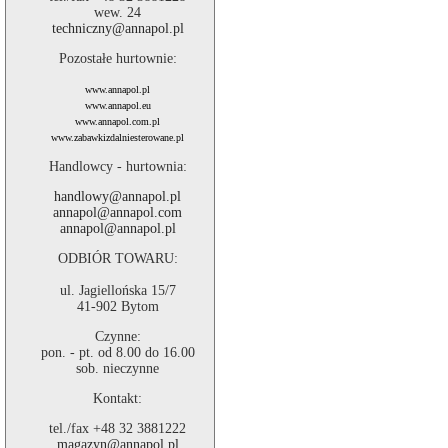
wew. 24
techniczny@annapol.pl
Pozostałe hurtownie:
www.annapol.pl
www.annapol.eu
www.annapol.com.pl
www.zabawkizdalniesterowane.pl
Handlowcy - hurtownia:
handlowy@annapol.pl
annapol@annapol.com
annapol@annapol.pl
ODBIÓR TOWARU:
ul. Jagiellońska 15/7
41-902 Bytom
Czynne:
pon. - pt. od 8.00 do 16.00
sob. nieczynne
Kontakt:
tel./fax +48 32 3881222
magazyn@annapol.pl