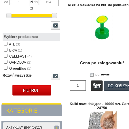
od
zł do
AG91J Nakładka na but. do podlewani
zł
Wybierz producenta:
ATL
(3)
Blow
(1)
CELLFAST
(4)
GARDLOV
(2)
Cena po zalogowaniu!
GreenBlue
(1)
Rozwiń wszystkie
Kulki nawadniające - 10000 szt. Gar
24750
KATEGORIE
ARTYKUŁY BHP (5327)