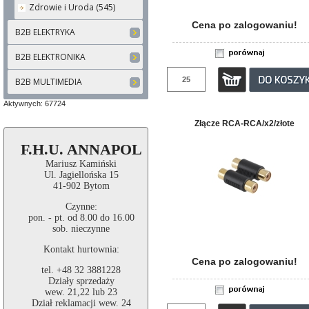
Zdrowie i Uroda (545)
Cena po zalogowaniu!
B2B ELEKTRYKA
B2B ELEKTRONIKA
B2B MULTIMEDIA
Aktywnych: 67724
Złącze RCA-RCA/x2/złote
F.H.U. ANNAPOL
Mariusz Kamiński
Ul. Jagiellońska 15
41-902 Bytom
Czynne:
pon. - pt. od 8.00 do 16.00
sob. nieczynne
Kontakt hurtownia:
Cena po zalogowaniu!
tel. +48 32 3881228
Działy sprzedaży
wew. 21,22 lub 23
Dział reklamacji wew. 24