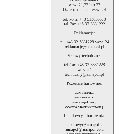
Działy sprzedaży
wew. 21,22 lub 23
Dział reklamacji wew. 24
tel. kom. +48 513835578
tel./fax +48 32 3881222
Reklamacje:
tel. +48 32 3881228 wew. 24
reklamacje@annapol.pl
Sprawy techniczne:
tel./fax +48 32 3881228
wew. 24
techniczny@annapol.pl
Pozostałe hurtownie:
www.annapol.pl
www.annapol.eu
www.annapol.com.pl
www.zabawkizdalniesterowane.pl
Handlowcy - hurtownia:
handlowy@annapol.pl
annapol@annapol.com