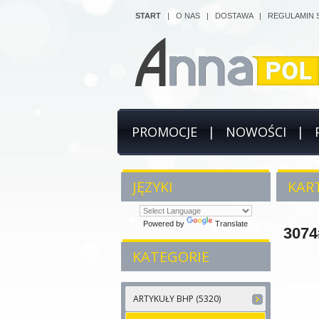
START
|
O NAS
|
DOSTAWA
|
REGULAMIN 
PROMOCJE
|
NOWOŚCI
|
JĘZYKI
KART
Powered by
Translate
3074
KATEGORIE
ARTYKUŁY BHP (5320)