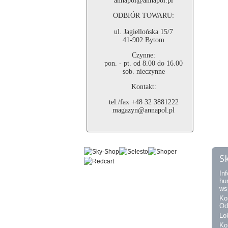
annapol@annapol.pl
ODBIÓR TOWARU:
ul. Jagiellońska 15/7
41-902 Bytom
Czynne:
pon. - pt. od 8.00 do 16.00
sob. nieczynne
Kontakt:
tel./fax +48 32 3881222
magazyn@annapol.pl
S
Inf
hu
ws
Ko
Od
Lo
Ko