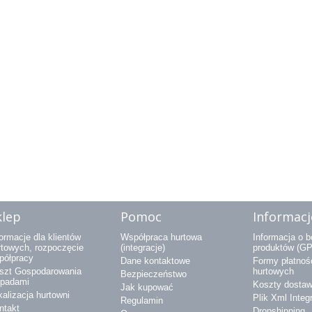
klep
Pomoc
Informacj
ormacje dla klientów
Współpraca hurtowa
Informacja o 
rtowych, rozpoczęcie
(integracje)
produktów (G
półpracy
Dane kontaktowe
Formy płatnośc
szt Gospodarowania
hurtowych
Bezpieczeństwo
padami
Koszty dostaw
Jak kupować
kalizacja hurtowni
Plik Xml Integ
Regulamin
ntakt
Dropshipping