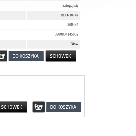
Zaloguj się
BLO-3074#
260434
5900804145882
Blow