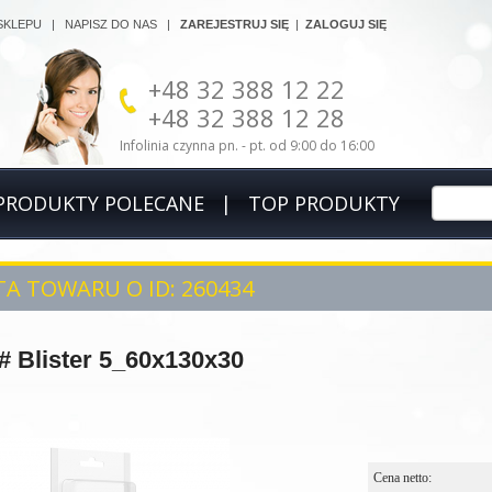
SKLEPU
|
NAPISZ DO NAS
|
ZAREJESTRUJ SIĘ
|
ZALOGUJ SIĘ
+48 32 388 12 22
+48 32 388 12 28
Infolinia czynna pn. - pt. od 9:00 do 16:00
PRODUKTY POLECANE
|
TOP PRODUKTY
A TOWARU O ID: 260434
# Blister 5_60x130x30
Cena netto: