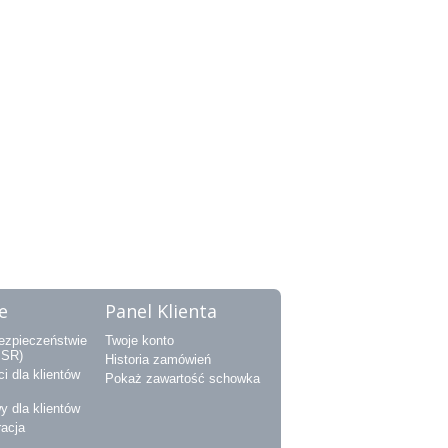
e
Panel Klienta
bezpieczeństwie
Twoje konto
PSR)
Historia zamówień
i dla klientów
Pokaż zawartość schowka
y dla klientów
racja