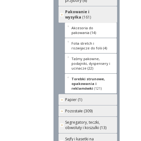
przybory (6)
Pakowanie i
wysyłka
(161)
Akcesoria do
pakowania (14)
Folia stretch i
rozwijacze do folii (4)
Taśmy pakowne,
podajniki, dyspensery i
ucinacze (22)
Torebki strunowe,
opakowania i
reklamówki
(121)
Papier (1)
Pozostałe (309)
Segregatory, teczki,
obwoluty i koszulki (13)
Sejfy i kasetki na