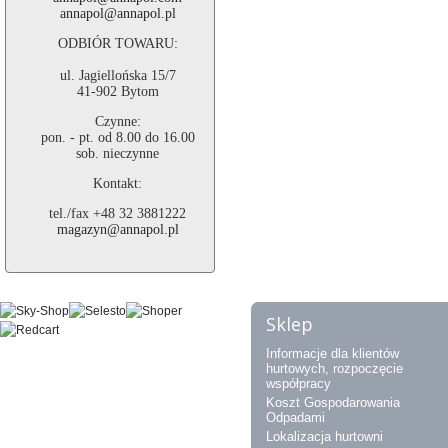
annapol@annapol.pl
ODBIÓR TOWARU:
ul. Jagiellońska 15/7
41-902 Bytom
Czynne:
pon. - pt. od 8.00 do 16.00
sob. nieczynne
Kontakt:
tel./fax +48 32 3881222
magazyn@annapol.pl
Sklep
Informacje dla klientów
hurtowych, rozpoczęcie
współpracy
Koszt Gospodarowania
Odpadami
Lokalizacja hurtowni