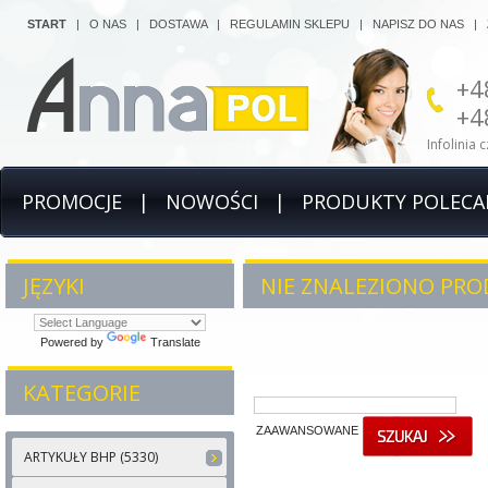
START
|
O NAS
|
DOSTAWA
|
REGULAMIN SKLEPU
|
NAPISZ DO NAS
|
+4
+4
Infolinia 
PROMOCJE
|
NOWOŚCI
|
PRODUKTY POLECA
JĘZYKI
NIE ZNALEZIONO PRO
Powered by
Translate
KATEGORIE
ZAAWANSOWANE
ARTYKUŁY BHP (5330)