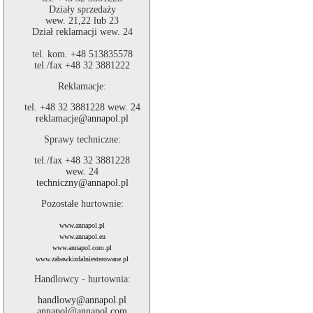
Działy sprzedaży
wew. 21,22 lub 23
Dział reklamacji wew. 24
tel. kom. +48 513835578
tel./fax +48 32 3881222
Reklamacje:
tel. +48 32 3881228 wew. 24
reklamacje@annapol.pl
Sprawy techniczne:
tel./fax +48 32 3881228
wew. 24
techniczny@annapol.pl
Pozostałe hurtownie:
www.annapol.pl
www.annapol.eu
www.annapol.com.pl
www.zabawkizdalniesterowane.pl
Handlowcy - hurtownia:
handlowy@annapol.pl
annapol@annapol.com