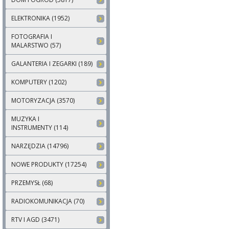
ELEKTRONIKA (1952)
FOTOGRAFIA I
MALARSTWO (57)
GALANTERIA I ZEGARKI (189)
KOMPUTERY (1202)
MOTORYZACJA (3570)
MUZYKA I
INSTRUMENTY (114)
NARZĘDZIA (14796)
NOWE PRODUKTY (17254)
PRZEMYSŁ (68)
RADIOKOMUNIKACJA (70)
RTV I AGD (3471)