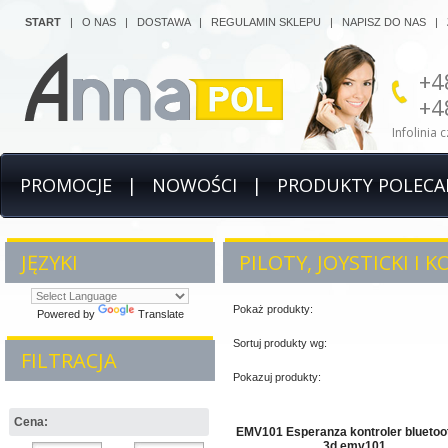
START
|
O NAS
|
DOSTAWA
|
REGULAMIN SKLEPU
|
NAPISZ DO NAS
|
+4
+4
Infolinia 
PROMOCJE
|
NOWOŚCI
|
PRODUKTY POLECA
JĘZYKI
PILOTY, JOYSTICKI I 
Pokaż produkty:
Powered by
Translate
Sortuj produkty wg:
FILTRACJA
Pokazuj produkty:
Cena:
EMV101 Esperanza kontroler bluetoo
3d emv101