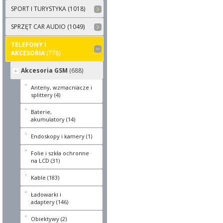
SPORT I TURYSTYKA (1018)
SPRZĘT CAR AUDIO (1049)
TELEFONY I
AKCESORIA
(778)
Akcesoria GSM
(688)
Anteny, wzmacniacze i
splittery (4)
Baterie,
akumulatory (14)
Endoskopy i kamery (1)
Folie i szkła ochronne
na LCD (31)
Kable (183)
Ładowarki i
adaptery (146)
Obiektywy (2)