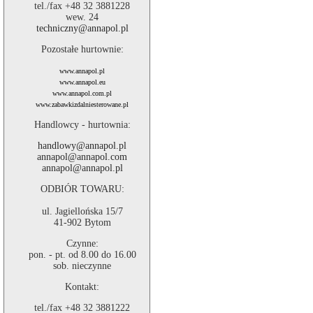
tel./fax +48 32 3881228
wew. 24
techniczny@annapol.pl
Pozostałe hurtownie:
www.annapol.pl
www.annapol.eu
www.annapol.com.pl
www.zabawkizdalniesterowane.pl
Handlowcy - hurtownia:
handlowy@annapol.pl
annapol@annapol.com
annapol@annapol.pl
ODBIÓR TOWARU:
ul. Jagiellońska 15/7
41-902 Bytom
Czynne:
pon. - pt. od 8.00 do 16.00
sob. nieczynne
Kontakt:
tel./fax +48 32 3881222