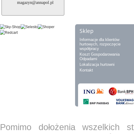
magazyn@annapol.pl
Sklep
Informacje dla klientów
hurtowych, rozpoczęcie
współpracy
Koszt Gospodarowania
Odpadami
Lokalizacja hurtowni
Kontakt
Pomimo dołożenia wszelkich st