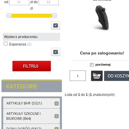
od
zł do
zł
Wybierz producenta:
Esperanza
(1)
Cena po zalogowaniu!
KATEGORIE
Lista od
1
do
1
(
1
znalezionych)
ARTYKUŁY BHP (5321)
ARTYKUŁY SZKOLNE I
BIUROWE (864)
DOM I OGRÓD (5817)