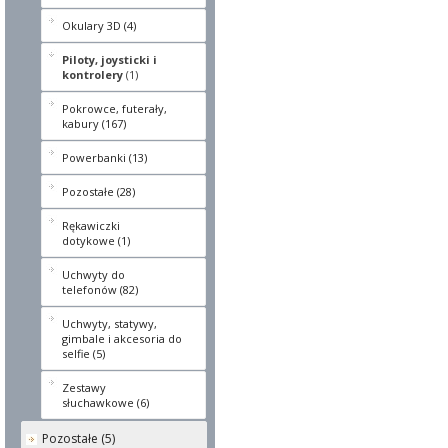
Okulary 3D (4)
Piloty, joysticki i
kontrolery
(1)
Pokrowce, futerały,
kabury (167)
Powerbanki (13)
Pozostałe (28)
Rękawiczki
dotykowe (1)
Uchwyty do
telefonów (82)
Uchwyty, statywy,
gimbale i akcesoria do
selfie (5)
Zestawy
słuchawkowe (6)
Pozostałe (5)