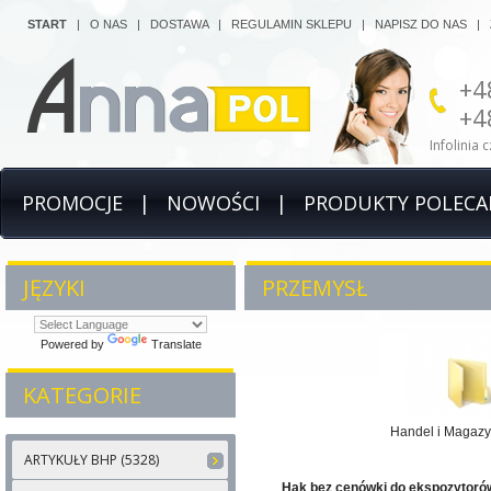
START
|
O NAS
|
DOSTAWA
|
REGULAMIN SKLEPU
|
NAPISZ DO NAS
|
+4
+4
Infolinia 
PROMOCJE
|
NOWOŚCI
|
PRODUKTY POLECA
JĘZYKI
PRZEMYSŁ
Powered by
Translate
KATEGORIE
Handel i Magaz
ARTYKUŁY BHP (5328)
Hak bez cenówki do ekspozytoró