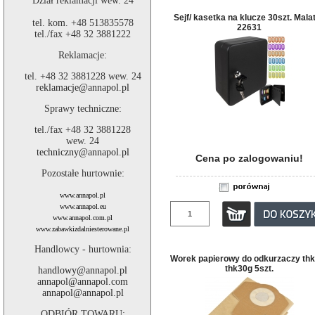
Dział reklamacji wew. 24
Sejf/ kasetka na klucze 30szt. Mala
tel. kom. +48 513835578
22631
tel./fax +48 32 3881222
Reklamacje:
tel. +48 32 3881228 wew. 24
reklamacje@annapol.pl
Sprawy techniczne:
tel./fax +48 32 3881228
wew. 24
techniczny@annapol.pl
Cena po zalogowaniu!
Pozostałe hurtownie:
www.annapol.pl
www.annapol.eu
www.annapol.com.pl
www.zabawkizdalniesterowane.pl
Handlowcy - hurtownia:
Worek papierowy do odkurzaczy thk
thk30g 5szt.
handlowy@annapol.pl
annapol@annapol.com
annapol@annapol.pl
ODBIÓR TOWARU: