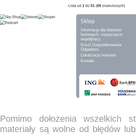
Lista od
1
do
51
(
69
znalezionych)
Sklep
Informacje dla klientów
hurtowych, rozpoczęcie
współpracy
Koszt Gospodarowania
Odpadami
Lokalizacja hurtowni
Kontakt
Pomimo dołożenia wszelkich st
materiały są wolne od błędów lub