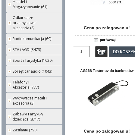
Handel i
Magazynowanie (61)
Odkurzacze
przemysłowe i
akcesoria (8)
Cena po zalogowaniu!
Radiokomunikacja (69)
RTV i AGD (3473)
Sport i Turystyka (1020)
Sprzęt car audio (1043)
AG268 Tester uv do banknotów
Telefony i
Akcesoria (777)
Wykrywacze metali i
akcesoria (3)
Zabawki i artykuły
dziecięce (8717)
Zasilanie (790)
Cena po zalogowaniu!