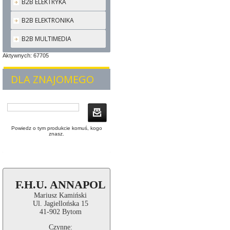
B2B ELEKTRYKA
B2B ELEKTRONIKA
B2B MULTIMEDIA
Aktywnych: 67705
DLA ZNAJOMEGO
Powiedz o tym produkcie komuś, kogo
znasz.
F.H.U. ANNAPOL
Mariusz Kamiński
Ul. Jagiellońska 15
41-902 Bytom
Czynne: