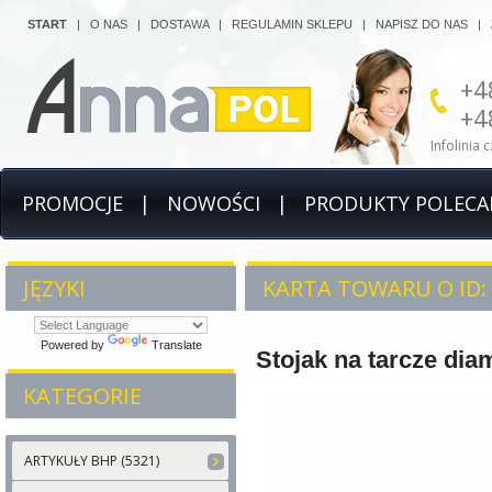
START
|
O NAS
|
DOSTAWA
|
REGULAMIN SKLEPU
|
NAPISZ DO NAS
|
+4
+4
Infolinia 
PROMOCJE
|
NOWOŚCI
|
PRODUKTY POLECA
JĘZYKI
KARTA TOWARU O ID: 
Powered by
Translate
Stojak na tarcze di
KATEGORIE
ARTYKUŁY BHP (5321)