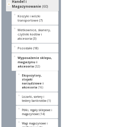
Handel i
Magazynowanie
(60)
Koszyki i wózki
transportowe (7)
Metkownice, skanery,
czytniki kodów i
akcesoria (3)
Pozostałe (18)
Wyposażenie sklepu,
magazynu i
akcesoria
(32)
Ekspozytory,
stojaki
narzędziowe i
akcesoria
(16)
Liczarki, sortery i
testery banknotów (1)
Półki, regały sklepowe i
magazynowe (14)
Wagi magazynowe i