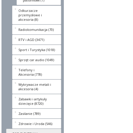
platformowe (1)
Odkurzacze
przemysłowe i
akcesoria (8)
Radiokomunikacja (70)
RTV i AGD (3471)
Sport i Turystyka (1018)
Sprzęt car audio (1049)
Telefony i
Akcesoria (778)
Wykrywacze metali i
akcesoria (4)
Zabawki i artykuły
dziecięce (8720)
Zasilanie (789)
Zdrowie i Uroda (546)