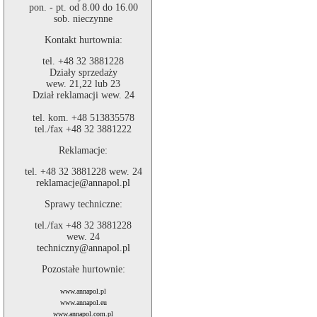
pon. - pt. od 8.00 do 16.00
sob. nieczynne
Kontakt hurtownia:
tel. +48 32 3881228
Działy sprzedaży
wew. 21,22 lub 23
Dział reklamacji wew. 24
tel. kom. +48 513835578
tel./fax +48 32 3881222
Reklamacje:
tel. +48 32 3881228 wew. 24
reklamacje@annapol.pl
Sprawy techniczne:
tel./fax +48 32 3881228
wew. 24
techniczny@annapol.pl
Pozostałe hurtownie:
www.annapol.pl
www.annapol.eu
www.annapol.com.pl