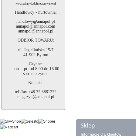
www.zabawkizdalniesterowane.pl
Handlowcy - hurtownia:
handlowy@annapol.pl
annapol@annapol.com
annapol@annapol.pl
ODBIÓR TOWARU:
ul. Jagiellońska 15/7
41-902 Bytom
Czynne:
pon. - pt. od 8.00 do 16.00
sob. nieczynne
Kontakt:
tel./fax +48 32 3881222
magazyn@annapol.pl
Sklep
Informacje dla klientów