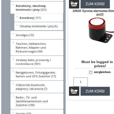
Konektory, obudowy,
terminale i piny
(203)
1064# Syrena alarmowa 6to
ps22
Konektory
(197)
Obudowy konektorów i piny (6)
Sonstiges (72)
Taschen, Halbtaschen,
Rahmen, Adapter und
Reduzierungen (34)
Zestawy kabli, przewody i
Must be logged in 
rozdzielacze (181)
prices!
Navigationen, Ortungsgeräte,
Karten und GPS-Zubehör (17)
Odbiorniki bluetooth,
adaptery i akcesoria (7)
Radio-, TV- und
Satellitenantennen und
Zubehör (130)
Sender (37)