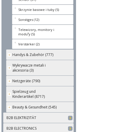
Skrzynie basowe i tuby (5)
Sonstiges (12)
Telewizory, monitory i
modu³y (5)
Verstärker (2)
Handys & Zubehör (777)
Wykrywacze metali i
akcesoria (3)
Netzgeräte (790)
Spielzeug und
Kinderartikel (8717)
Beauty & Gesundheit (545)
B2B ELEKTRIZITÄT
B2B ELECTRONICS