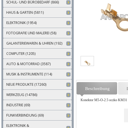
SCHUL- UND BÜROBEDARF (866)
HAUS & GARTEN (5811)
ELEKTRONIK (1954)
FOTOGRAFIE UND MALEREI (58)
GALANTERIEWAREN & UHREN (192)
COMPUTER (1205)
AUTO & MOTORRAD (3587)
MUSIK & INSTRUMENTE (114)
NEUE PRODUKTE (17260)
Beschreibung
WERKZEUG (14786)
Konektor M5-O-2.5 oczko KM31
INDUSTRIE (69)
FUNKVERBINDUNG (69)
ELEKTRONIK &