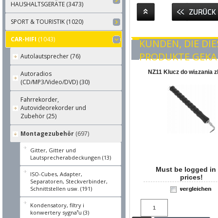
HAUSHALTSGERÄTE (3473)
SPORT & TOURISTIK (1020)
CAR-HIFI
(1043)
KUNDEN, DIE DI
PRODUKTE GEKA
Autolautsprecher (76)
NZ11 Klucz do wi±zania z
Autoradios
(CD/MP3/Video/DVD) (30)
Fahrrekorder,
Autovideorekorder und
Zubehör (25)
Montagezubehör
(697)
Gitter, Gitter und
Lautsprecherabdeckungen (13)
Must be logged in 
ISO-Cubes, Adapter,
prices!
Separatoren, Steckverbinder,
Schnittstellen usw. (191)
Kondensatory, filtry i
konwertery sygna³u (3)