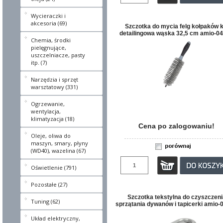
Wycieraczki i
akcesoria (69)
Szczotka do mycia felg kołpaków k
detailingowa wąska 32,5 cm amio-0
Chemia, środki
pielęgnujące,
uszczelniacze, pasty
itp. (7)
Narzędzia i sprzęt
warsztatowy (331)
Ogrzewanie,
wentylacja,
klimatyzacja (18)
Cena po zalogowaniu!
Oleje, oliwa do
maszyn, smary, płyny
(WD40), wazelina (67)
Oświetlenie (791)
Pozostałe (27)
Szczotka tekstylna do czyszczeni
Tuning (62)
sprzątania dywanów i tapicerki amio-
Układ elektryczny,