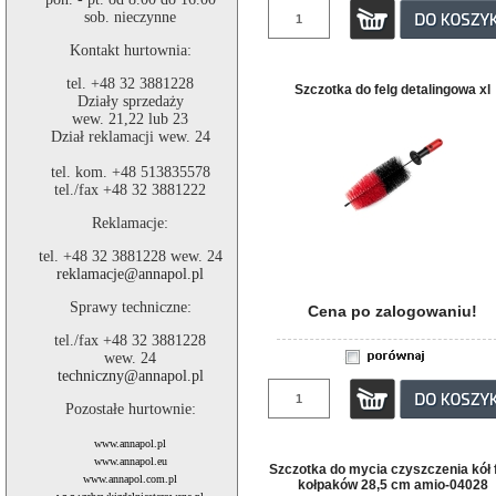
sob. nieczynne
Kontakt hurtownia:
tel. +48 32 3881228
Szczotka do felg detalingowa xl
Działy sprzedaży
wew. 21,22 lub 23
Dział reklamacji wew. 24
tel. kom. +48 513835578
tel./fax +48 32 3881222
Reklamacje:
tel. +48 32 3881228 wew. 24
reklamacje@annapol.pl
Sprawy techniczne:
Cena po zalogowaniu!
tel./fax +48 32 3881228
wew. 24
techniczny@annapol.pl
Pozostałe hurtownie:
www.annapol.pl
www.annapol.eu
Szczotka do mycia czyszczenia kół 
www.annapol.com.pl
kołpaków 28,5 cm amio-04028