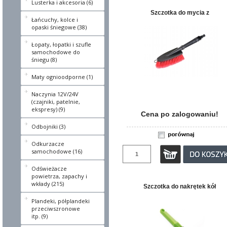
Lusterka i akcesoria (6)
Szczotka do mycia z
Łańcuchy, kolce i
opaski śniegowe (38)
Łopaty, łopatki i szufle
samochodowe do
śniegu (8)
Maty ognioodporne (1)
Naczynia 12V/24V
(czajniki, patelnie,
ekspresy) (9)
Cena po zalogowaniu!
Odbojniki (3)
Odkurzacze
samochodowe (16)
Odświeżacze
powietrza, zapachy i
wkłady (215)
Szczotka do nakrętek kół
Plandeki, półplandeki
przeciwszronowe
itp. (9)