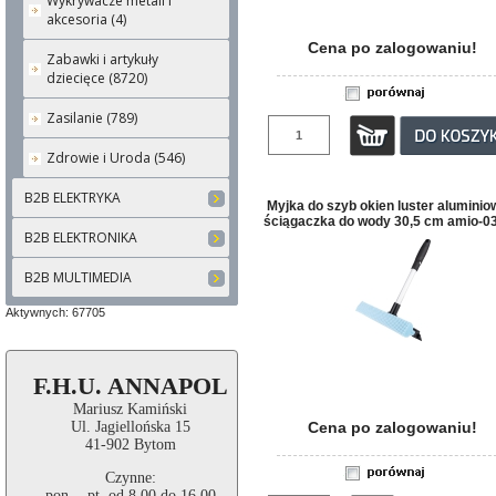
Wykrywacze metali i
akcesoria (4)
Cena po zalogowaniu!
Zabawki i artykuły
dziecięce (8720)
Zasilanie (789)
Zdrowie i Uroda (546)
B2B ELEKTRYKA
Myjka do szyb okien luster aluminio
ściągaczka do wody 30,5 cm amio-0
B2B ELEKTRONIKA
B2B MULTIMEDIA
Aktywnych: 67705
F.H.U. ANNAPOL
Mariusz Kamiński
Ul. Jagiellońska 15
Cena po zalogowaniu!
41-902 Bytom
Czynne:
pon. - pt. od 8.00 do 16.00