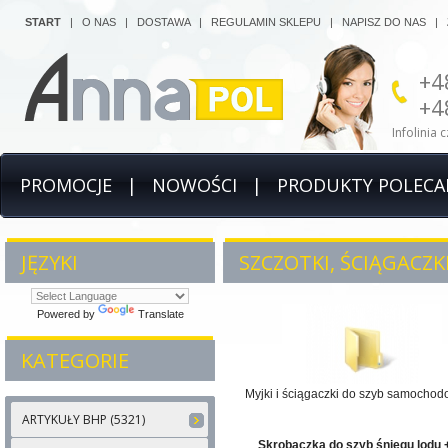
START
|
O NAS
|
DOSTAWA
|
REGULAMIN SKLEPU
|
NAPISZ DO NAS
|
+4
+4
Infolinia 
PROMOCJE
|
NOWOŚCI
|
PRODUKTY POLECA
JĘZYKI
SZCZOTKI, ŚCIĄGACZKI
Powered by
Translate
KATEGORIE
Myjki i ściągaczki do szyb samocho
ARTYKUŁY BHP (5321)
Skrobaczka do szyb śniegu lodu 