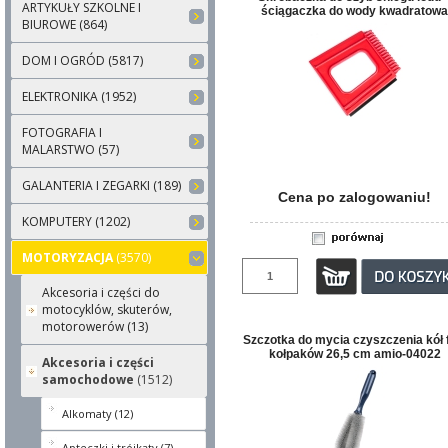
ARTYKUŁY SZKOLNE I
ściągaczka do wody kwadratowa
BIUROWE (864)
DOM I OGRÓD (5817)
ELEKTRONIKA (1952)
FOTOGRAFIA I
MALARSTWO (57)
GALANTERIA I ZEGARKI (189)
Cena po zalogowaniu!
KOMPUTERY (1202)
MOTORYZACJA
(3570)
Akcesoria i części do
motocyklów, skuterów,
motorowerów (13)
Szczotka do mycia czyszczenia kół 
kołpaków 26,5 cm amio-04022
Akcesoria i części
samochodowe
(1512)
Alkomaty (12)
Apteczki i trójkąty (7)