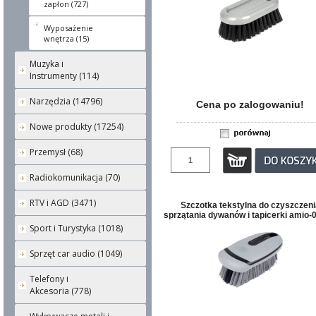
zapłon (727)
Wyposażenie
wnętrza (15)
Muzyka i
Instrumenty (114)
Narzędzia (14796)
Cena po zalogowaniu!
Nowe produkty (17254)
Przemysł (68)
Radiokomunikacja (70)
RTV i AGD (3471)
Szczotka tekstylna do czyszczeni
sprzątania dywanów i tapicerki amio-
Sport i Turystyka (1018)
Sprzęt car audio (1049)
Telefony i
Akcesoria (778)