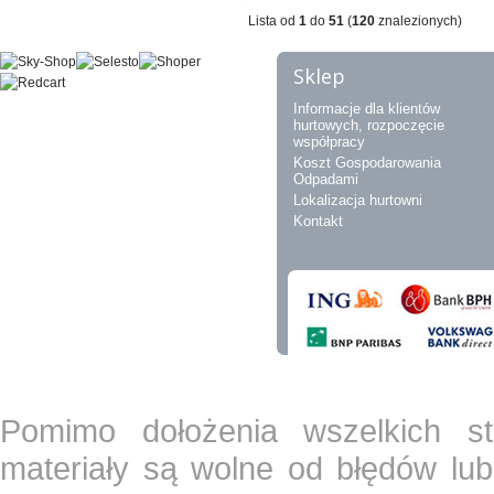
Lista od
1
do
51
(
120
znalezionych)
Sklep
Informacje dla klientów
hurtowych, rozpoczęcie
współpracy
Koszt Gospodarowania
Odpadami
Lokalizacja hurtowni
Kontakt
Pomimo dołożenia wszelkich st
materiały są wolne od błędów lub