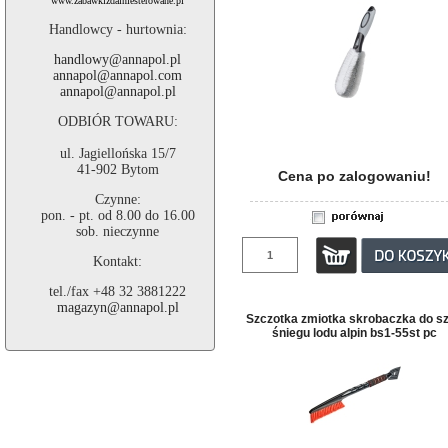
www.zabawkizdalniesterowane.pl
Handlowcy - hurtownia:
handlowy@annapol.pl
annapol@annapol.com
annapol@annapol.pl
ODBIÓR TOWARU:
ul. Jagiellońska 15/7
41-902 Bytom
Cena po zalogowaniu!
Czynne:
pon. - pt. od 8.00 do 16.00
sob. nieczynne
Kontakt:
tel./fax +48 32 3881222
magazyn@annapol.pl
Szczotka zmiotka skrobaczka do s
śniegu lodu alpin bs1-55st pc