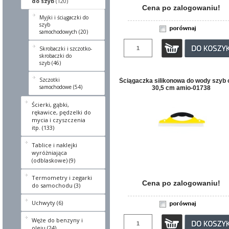
do szyb
(120)
Cena po zalogowaniu!
Myjki i ściągaczki do
szyb
samochodowych (20)
Skrobaczki i szczotko-
skrobaczki do
szyb (46)
Szczotki
Ściągaczka silikonowa do wody szyb 
samochodowe (54)
30,5 cm amio-01738
Ścierki, gąbki,
rękawice, pędzelki do
mycia i czyszczenia
itp. (133)
Tablice i naklejki
wyróżniająca
(odblaskowe) (9)
Termometry i zegarki
Cena po zalogowaniu!
do samochodu (3)
Uchwyty (6)
Węże do benzyny i
oleju (24)