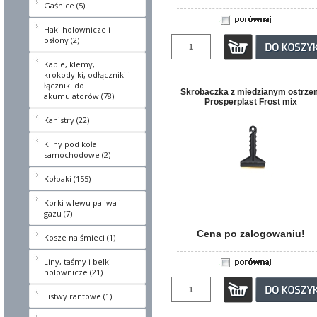
Gaśnice (5)
Haki holownicze i
osłony (2)
Kable, klemy,
krokodylki, odłączniki i
łączniki do
Skrobaczka z miedzianym ostrze
akumulatorów (78)
Prosperplast Frost mix
Kanistry (22)
Kliny pod koła
samochodowe (2)
Kołpaki (155)
Korki wlewu paliwa i
gazu (7)
Cena po zalogowaniu!
Kosze na śmieci (1)
Liny, taśmy i belki
holownicze (21)
Listwy rantowe (1)