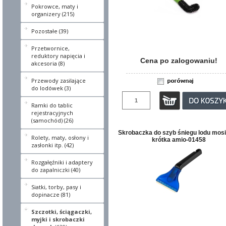
Pokrowce, maty i
organizery (215)
Pozostałe (39)
Przetwornice,
reduktory napięcia i
Cena po zalogowaniu!
akcesoria (8)
Przewody zasilające
do lodówek (3)
Ramki do tablic
rejestracyjnych
(samochód) (26)
Skrobaczka do szyb śniegu lodu mos
Rolety, maty, osłony i
krótka amio-01458
zasłonki itp. (42)
Rozgałęźniki i adaptery
do zapalniczki (40)
Siatki, torby, pasy i
dopinacze (81)
Szczotki, ściągaczki,
myjki i skrobaczki