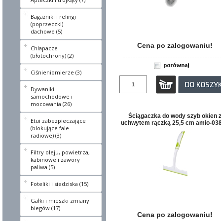
Bagażniki i relingi
(poprzeczki)
dachowe (5)
Cena po zalogowaniu!
Chlapacze
(błotochrony) (2)
Ciśnieniomierze (3)
Dywaniki
samochodowe i
mocowania (26)
Ściągaczka do wody szyb okien 
Etui zabezpieczające
uchwytem rączką 25,5 cm amio-03
(blokujące fale
radiowe) (3)
Filtry oleju, powietrza,
kabinowe i zawory
paliwa (5)
Foteliki i siedziska (15)
Gałki i mieszki zmiany
biegów (17)
Cena po zalogowaniu!