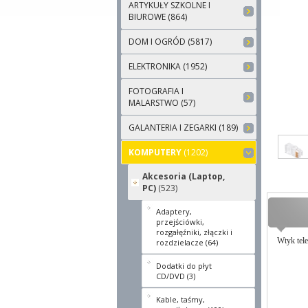
ARTYKUŁY SZKOLNE I
BIUROWE (864)
DOM I OGRÓD (5817)
ELEKTRONIKA (1952)
FOTOGRAFIA I
MALARSTWO (57)
GALANTERIA I ZEGARKI (189)
KOMPUTERY
(1202)
Akcesoria (Laptop,
PC)
(523)
Adaptery,
przejściówki,
rozgałęźniki, złączki i
Wtyk tel
rozdzielacze (64)
Dodatki do płyt
CD/DVD (3)
Kable, taśmy,