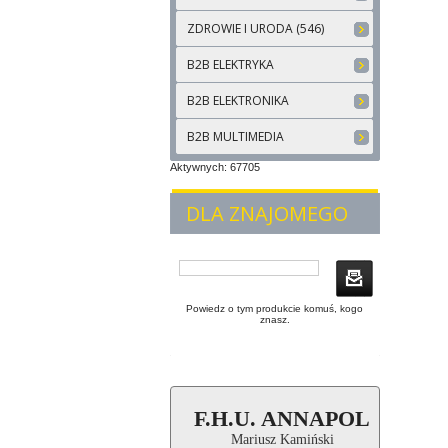
ZDROWIE I URODA (546)
B2B ELEKTRYKA
B2B ELEKTRONIKA
B2B MULTIMEDIA
Aktywnych: 67705
DLA ZNAJOMEGO
Powiedz o tym produkcie komuś, kogo
znasz.
F.H.U. ANNAPOL
Mariusz Kamiński