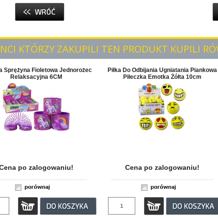
ENCI KTÓRZY ZAKUPILI TEN PRODUKT KUPILI RÓ
a Sprężyna Fioletowa Jednorożec
Piłka Do Odbijania Ugniatania Piankowa
Relaksacyjna 6CM
Piłeczka Emotka Żółta 10cm
Cena po zalogowaniu!
Cena po zalogowaniu!