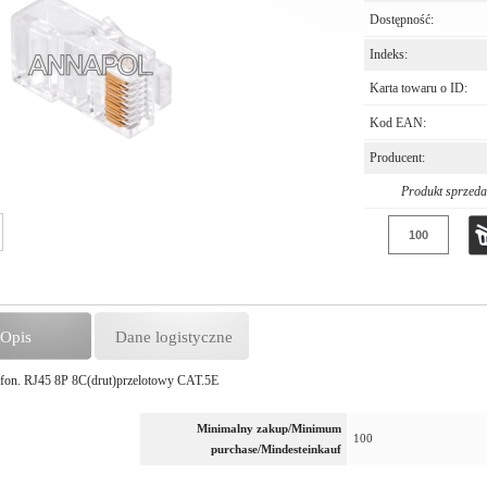
Dostępność:
Indeks:
Karta towaru o ID:
Kod EAN:
Producent:
Produkt sprzed
Opis
Dane logistyczne
efon. RJ45 8P 8C(drut)przelotowy CAT.5E
Minimalny zakup/Minimum
100
purchase/Mindesteinkauf