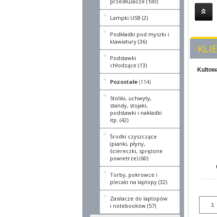
przedłużacze (100)
Lampki USB (2)
Podkładki pod myszki i
klawiatury (36)
KLI
Podstawki
chłodzące (13)
Kultow
Pozostałe
(114)
Stoliki, uchwyty,
standy, stojaki,
podstawki i nakładki
itp. (42)
Środki czyszczące
(pianki, płyny,
ściereczki, sprężone
powietrze) (60)
Torby, pokrowce i
plecaki na laptopy (32)
Zasilacze do laptopów
i notebooków (57)