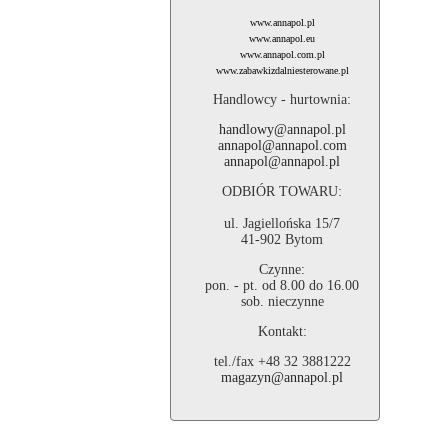
www.annapol.pl
www.annapol.eu
www.annapol.com.pl
www.zabawkizdalniesterowane.pl
Handlowcy - hurtownia:
handlowy@annapol.pl
annapol@annapol.com
annapol@annapol.pl
ODBIÓR TOWARU:
ul. Jagiellońska 15/7
41-902 Bytom
Czynne:
pon. - pt. od 8.00 do 16.00
sob. nieczynne
Kontakt:
tel./fax +48 32 3881222
magazyn@annapol.pl