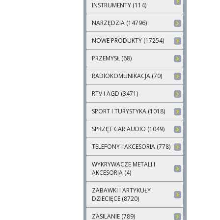
INSTRUMENTY (114)
NARZĘDZIA (14796)
NOWE PRODUKTY (17254)
PRZEMYSŁ (68)
RADIOKOMUNIKACJA (70)
RTV I AGD (3471)
SPORT I TURYSTYKA (1018)
SPRZĘT CAR AUDIO (1049)
TELEFONY I AKCESORIA (778)
WYKRYWACZE METALI I
AKCESORIA (4)
ZABAWKI I ARTYKUŁY
DZIECIĘCE (8720)
ZASILANIE (789)