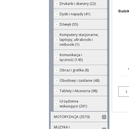
Drukarki i skanery (22)
Budzik
Dyski i napędy (41)
Dźwięk (55)
Komputery stacjonarne,
laptopy, ultrabooki i
netbooki (1)
Komunikacja i
łączność (145)
Obraz i grafika (8)
Obudowy i zasilanie (48)
Tablety i Akcesoria (98)
Urządzenia
wskazujące (261)
MOTORYZACJA (3570)
MUZYKA I