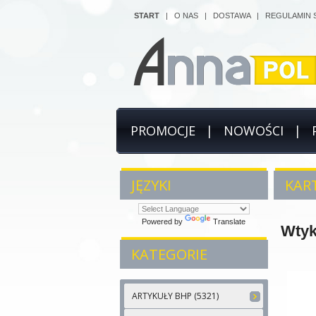
START
|
O NAS
|
DOSTAWA
|
REGULAMIN 
PROMOCJE
|
NOWOŚCI
|
JĘZYKI
KART
Powered by
Translate
Wtyk
KATEGORIE
ARTYKUŁY BHP (5321)