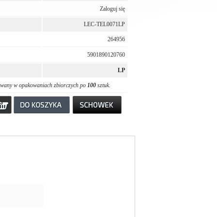
Zaloguj się
LEC-TEL0071LP
264956
5901890120760
LP
awany w opakowaniach zbiorczych po
100
sztuk.